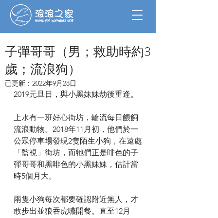
子彈哥哥（男；救助時約3
歲；流浪狗）
已更新：
2022年9月28日
2019元旦日，與小黑妹妹劫後重逢。
上水有一班好心街坊，輪流每日餵飼
流浪動物。2018年11月初，他們於一
公眾停車場發現2隻陌生小狗，在遠處
「監視」街坊，而牠們正是啡色的子
彈哥哥和黑啡色的小黑妹妹，估計當
時5個月大。
兩隻小狗每次都要確認附近無人，才
敢步出並狼吞虎嚥開餐。直至12月