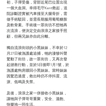
初，子彈受傷，背部近尾巴位置出現
一個大血洞。幸得毛守Kent救起，送
院診斷證實被汽車撞至大腿骨折，需
做手術駁回，並需長期服用葡萄糖胺
及軟骨素。手術後一眾街坊不想牠再
次流浪，便決定交由浪浪之家接手照
顧，但兩兄妹亦自此分離。
獨自流浪街頭的小黑妹妹，不幸於12
月27日被漁護處追捕，牠的淒慘叫聲
驚動了街坊，故一眾街坊，又再次發
起拯救行動，並於5日後即1月1號，於
漁護處狗房贖回小黑妹妹。當時妹妹
因驚恐過度，救出時仍不停抖震、流
淚、低鳴及失禁。
及後，浪浪之家一併接收小黑妹妹，
讓牠與子彈哥哥重聚，安全、溫飽、
快樂地一同生活。